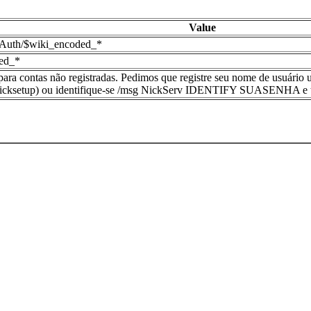
Value
alAuth/$wiki_encoded_*
ded_*
 para contas não registradas. Pedimos que registre seu nome de usu
l#nicksetup) ou identifique-se /msg NickServ IDENTIFY SUASENHA e t