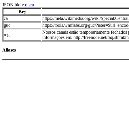
JSON blob:
open
Key
ca
https://meta.wikimedia.org/wiki/Special:Centr
guc
https://tools.wmflabs.org/guc/?user=$url_enco
Nossos canais estão temporariamente fechados
reg
informações em: http://freenode.net/faq.shtm
Aliases