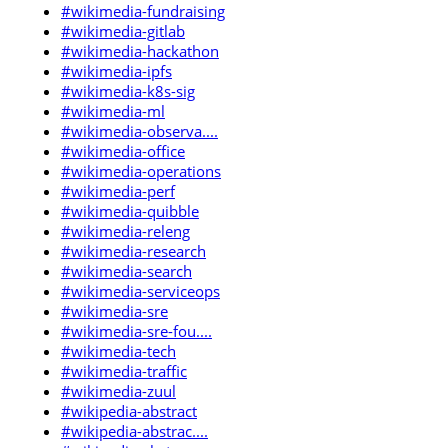
#wikimedia-fundraising
#wikimedia-gitlab
#wikimedia-hackathon
#wikimedia-ipfs
#wikimedia-k8s-sig
#wikimedia-ml
#wikimedia-observa....
#wikimedia-office
#wikimedia-operations
#wikimedia-perf
#wikimedia-quibble
#wikimedia-releng
#wikimedia-research
#wikimedia-search
#wikimedia-serviceops
#wikimedia-sre
#wikimedia-sre-fou....
#wikimedia-tech
#wikimedia-traffic
#wikimedia-zuul
#wikipedia-abstract
#wikipedia-abstrac....