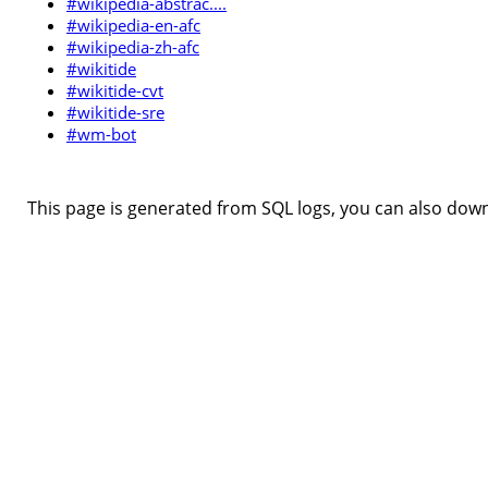
#wikipedia-abstrac....
#wikipedia-en-afc
#wikipedia-zh-afc
#wikitide
#wikitide-cvt
#wikitide-sre
#wm-bot
This page is generated from SQL logs, you can also downl