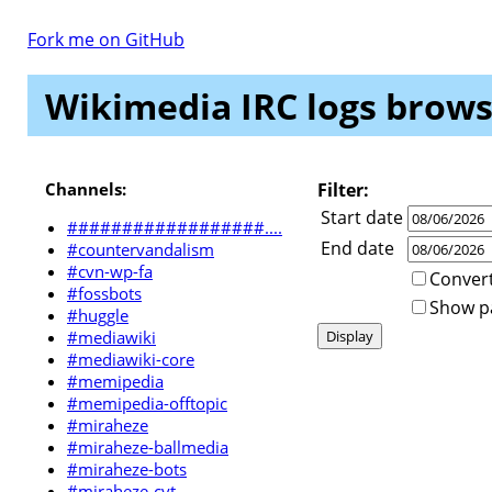
Fork me on GitHub
Wikimedia IRC logs brows
Channels:
Filter:
Start date
##################....
End date
#countervandalism
#cvn-wp-fa
Convert
#fossbots
Show par
#huggle
#mediawiki
#mediawiki-core
#memipedia
#memipedia-offtopic
#miraheze
#miraheze-ballmedia
#miraheze-bots
#miraheze-cvt