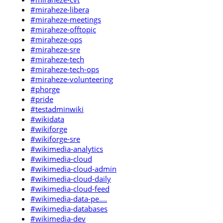
#miraheze-libera
#miraheze-meetings
#miraheze-offtopic
#miraheze-ops
#miraheze-sre
#miraheze-tech
#miraheze-tech-ops
#miraheze-volunteering
#phorge
#pride
#testadminwiki
#wikidata
#wikiforge
#wikiforge-sre
#wikimedia-analytics
#wikimedia-cloud
#wikimedia-cloud-admin
#wikimedia-cloud-daily
#wikimedia-cloud-feed
#wikimedia-data-pe....
#wikimedia-databases
#wikimedia-dev