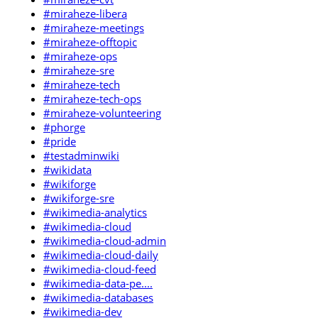
#miraheze-libera
#miraheze-meetings
#miraheze-offtopic
#miraheze-ops
#miraheze-sre
#miraheze-tech
#miraheze-tech-ops
#miraheze-volunteering
#phorge
#pride
#testadminwiki
#wikidata
#wikiforge
#wikiforge-sre
#wikimedia-analytics
#wikimedia-cloud
#wikimedia-cloud-admin
#wikimedia-cloud-daily
#wikimedia-cloud-feed
#wikimedia-data-pe....
#wikimedia-databases
#wikimedia-dev