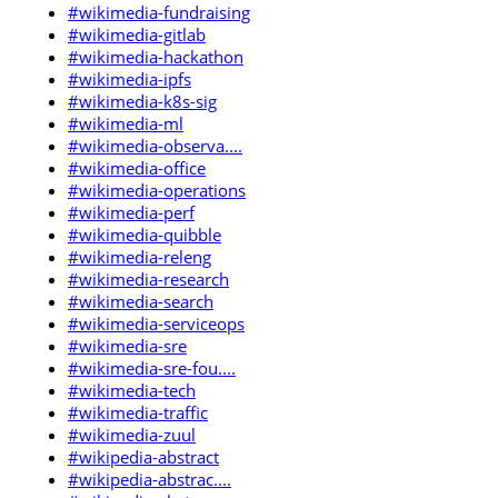
#wikimedia-fundraising
#wikimedia-gitlab
#wikimedia-hackathon
#wikimedia-ipfs
#wikimedia-k8s-sig
#wikimedia-ml
#wikimedia-observa....
#wikimedia-office
#wikimedia-operations
#wikimedia-perf
#wikimedia-quibble
#wikimedia-releng
#wikimedia-research
#wikimedia-search
#wikimedia-serviceops
#wikimedia-sre
#wikimedia-sre-fou....
#wikimedia-tech
#wikimedia-traffic
#wikimedia-zuul
#wikipedia-abstract
#wikipedia-abstrac....