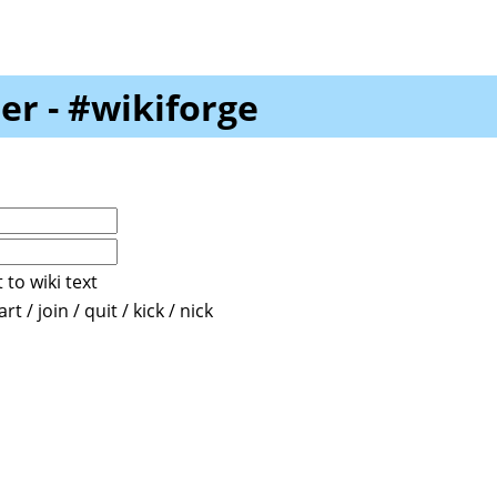
er - #wikiforge
 to wiki text
t / join / quit / kick / nick