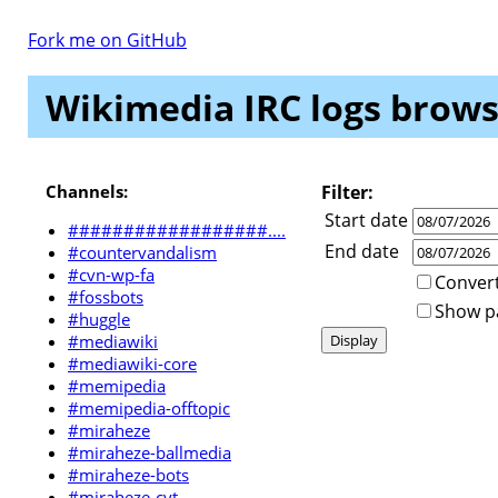
Fork me on GitHub
Wikimedia IRC logs brows
Channels:
Filter:
Start date
##################....
End date
#countervandalism
#cvn-wp-fa
Convert
#fossbots
Show par
#huggle
#mediawiki
#mediawiki-core
#memipedia
#memipedia-offtopic
#miraheze
#miraheze-ballmedia
#miraheze-bots
#miraheze-cvt