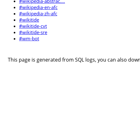
#wikipedia-abstrac....
#wikipedia-en-afc
#wikipedia-zh-afc
#wikitide
#wikitide-cvt
#wikitide-sre
#wm-bot
This page is generated from SQL logs, you can also downl