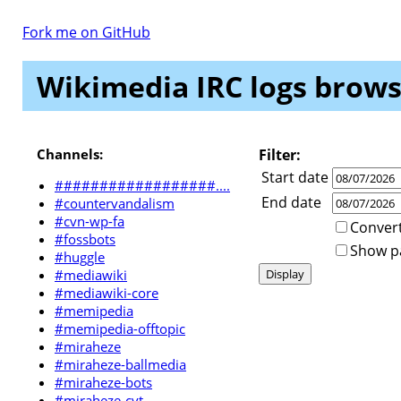
Fork me on GitHub
Wikimedia IRC logs brows
Channels:
Filter:
Start date
##################....
End date
#countervandalism
#cvn-wp-fa
Convert
#fossbots
Show par
#huggle
#mediawiki
#mediawiki-core
#memipedia
#memipedia-offtopic
#miraheze
#miraheze-ballmedia
#miraheze-bots
#miraheze-cvt