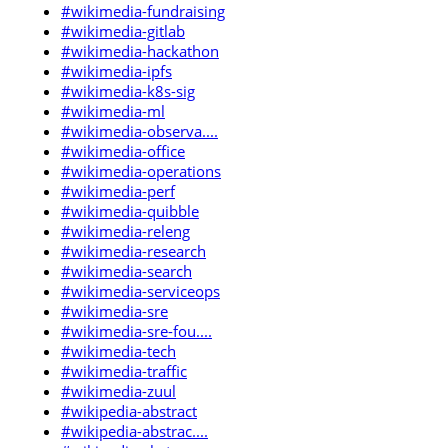
#wikimedia-fundraising
#wikimedia-gitlab
#wikimedia-hackathon
#wikimedia-ipfs
#wikimedia-k8s-sig
#wikimedia-ml
#wikimedia-observa....
#wikimedia-office
#wikimedia-operations
#wikimedia-perf
#wikimedia-quibble
#wikimedia-releng
#wikimedia-research
#wikimedia-search
#wikimedia-serviceops
#wikimedia-sre
#wikimedia-sre-fou....
#wikimedia-tech
#wikimedia-traffic
#wikimedia-zuul
#wikipedia-abstract
#wikipedia-abstrac....