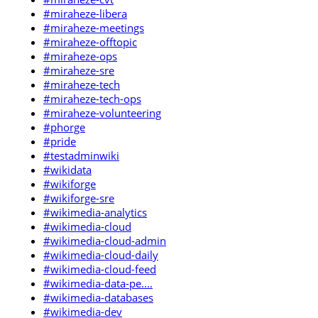
#miraheze-libera
#miraheze-meetings
#miraheze-offtopic
#miraheze-ops
#miraheze-sre
#miraheze-tech
#miraheze-tech-ops
#miraheze-volunteering
#phorge
#pride
#testadminwiki
#wikidata
#wikiforge
#wikiforge-sre
#wikimedia-analytics
#wikimedia-cloud
#wikimedia-cloud-admin
#wikimedia-cloud-daily
#wikimedia-cloud-feed
#wikimedia-data-pe....
#wikimedia-databases
#wikimedia-dev