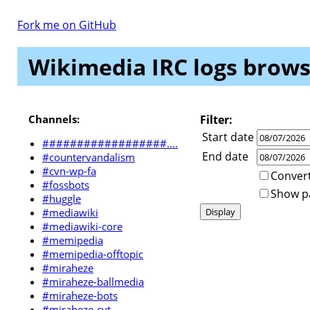
Fork me on GitHub
Wikimedia IRC logs brows
Channels:
Filter:
Start date
##################....
End date
#countervandalism
#cvn-wp-fa
Convert
#fossbots
Show par
#huggle
#mediawiki
#mediawiki-core
#memipedia
#memipedia-offtopic
#miraheze
#miraheze-ballmedia
#miraheze-bots
#miraheze-cvt