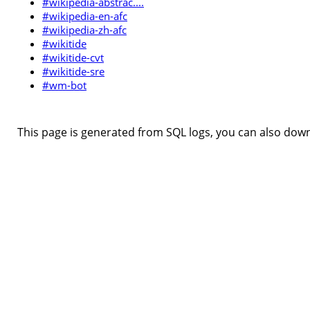
#wikipedia-abstrac....
#wikipedia-en-afc
#wikipedia-zh-afc
#wikitide
#wikitide-cvt
#wikitide-sre
#wm-bot
This page is generated from SQL logs, you can also downl