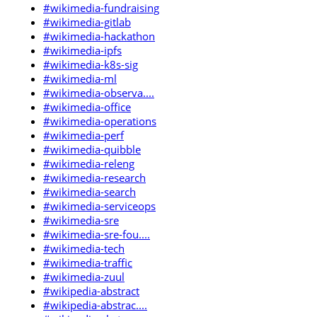
#wikimedia-fundraising
#wikimedia-gitlab
#wikimedia-hackathon
#wikimedia-ipfs
#wikimedia-k8s-sig
#wikimedia-ml
#wikimedia-observa....
#wikimedia-office
#wikimedia-operations
#wikimedia-perf
#wikimedia-quibble
#wikimedia-releng
#wikimedia-research
#wikimedia-search
#wikimedia-serviceops
#wikimedia-sre
#wikimedia-sre-fou....
#wikimedia-tech
#wikimedia-traffic
#wikimedia-zuul
#wikipedia-abstract
#wikipedia-abstrac....