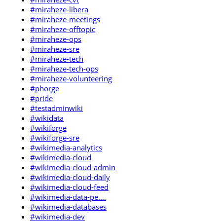
#miraheze-libera
#miraheze-meetings
#miraheze-offtopic
#miraheze-ops
#miraheze-sre
#miraheze-tech
#miraheze-tech-ops
#miraheze-volunteering
#phorge
#pride
#testadminwiki
#wikidata
#wikiforge
#wikiforge-sre
#wikimedia-analytics
#wikimedia-cloud
#wikimedia-cloud-admin
#wikimedia-cloud-daily
#wikimedia-cloud-feed
#wikimedia-data-pe....
#wikimedia-databases
#wikimedia-dev